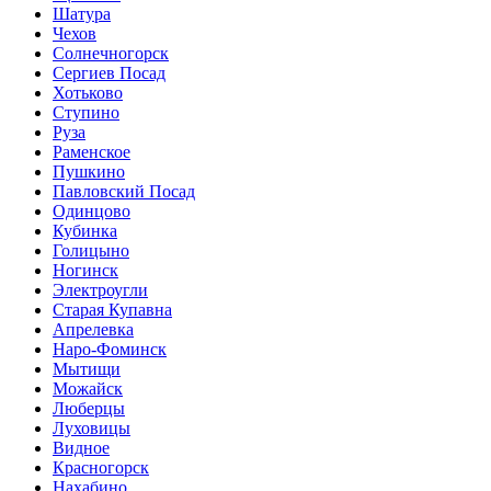
Шатура
Чехов
Солнечногорск
Сергиев Посад
Хотьково
Ступино
Руза
Раменское
Пушкино
Павловский Посад
Одинцово
Кубинка
Голицыно
Ногинск
Электроугли
Старая Купавна
Апрелевка
Наро-Фоминск
Мытищи
Можайск
Люберцы
Луховицы
Видное
Красногорск
Нахабино