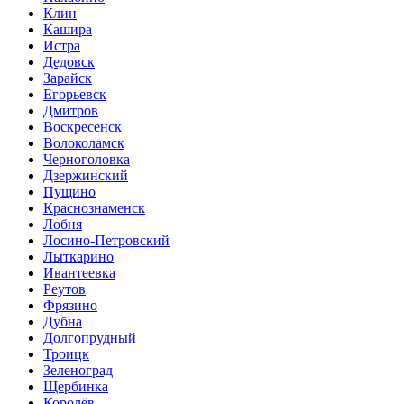
Клин
Кашира
Истра
Дедовск
Зарайск
Егорьевск
Дмитров
Воскресенск
Волоколамск
Черноголовка
Дзержинский
Пущино
Краснознаменск
Лобня
Лосино-Петровский
Лыткарино
Ивантеевка
Реутов
Фрязино
Дубна
Долгопрудный
Троицк
Зеленоград
Щербинка
Королёв